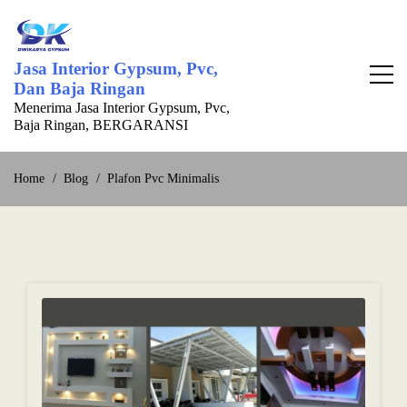
Skip
to
content
Jasa Interior Gypsum, Pvc,
Dan Baja Ringan
Menerima Jasa Interior Gypsum, Pvc,
Baja Ringan, BERGARANSI
Home
Blog
Plafon Pvc Minimalis