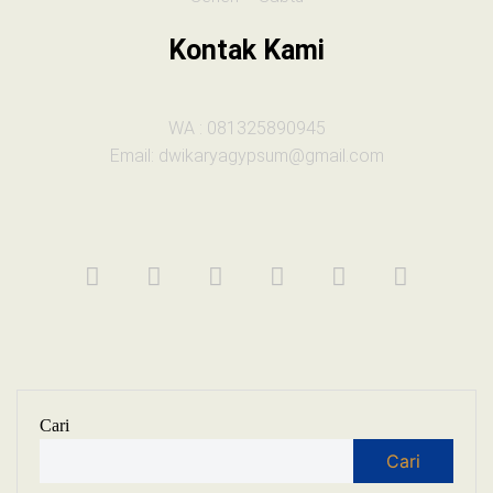
Kontak Kami
WA : 081325890945
Email: dwikaryagypsum@gmail.com
Cari
Cari