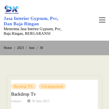
Skip
to
content
Jasa Interior Gypsum, Pvc,
Dan Baja Ringan
Menerima Jasa Interior Gypsum, Pvc,
Baja Ringan, BERGARANSI
Home
2023
Juni
30
Bacdrop TV
Uncategorized
Backdrop Tv
waluyo
30 Juni 2023